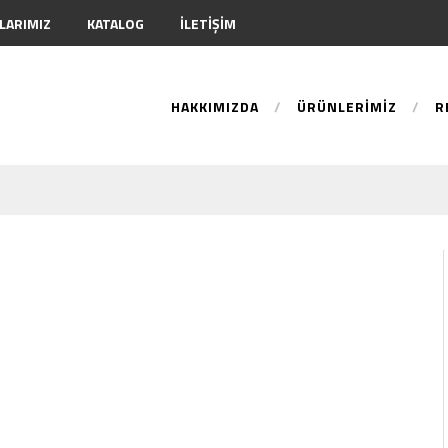
LARIMIZ
KATALOG
İLETIŞIM
HAKKIMIZDA
ÜRÜNLERIMIZ
R
 Perdeler