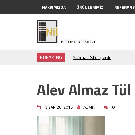
HAKKIMIZDA
ÜRÜNLERIMIZ
REFERANS
BREAKING
Yanmaz Stor perde
Yanmaz Hastane Perdesi
Sağlık Bakanlık Logolu Yanmaz
Yanmaz Perde Kumaşları
Alev Almaz Tül
Yanmaz Karartma Perdeler
Alev Almaz perdeler
Hastane perde Projeleri
NISAN 26, 2016
ADMIN
0
Alev Almaz Tül