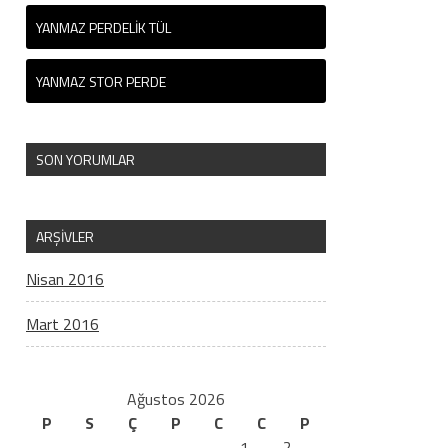
YANMAZ PERDELIK TÜL
YANMAZ STOR PERDE
SON YORUMLAR
ARŞIVLER
Nisan 2016
Mart 2016
Ağustos 2026
P
S
Ç
P
C
C
P
1
2